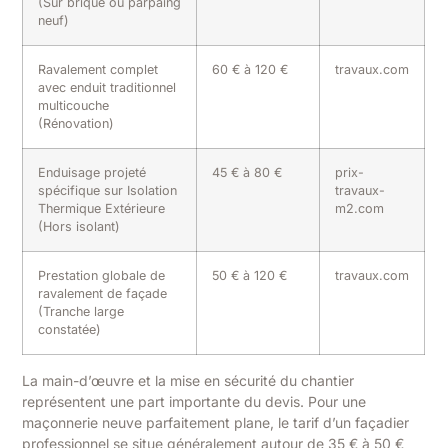
(Sur brique ou parpaing
neuf)
Ravalement complet
60 € à 120 €
travaux.com
avec enduit traditionnel
multicouche
(Rénovation)
Enduisage projeté
45 € à 80 €
prix-
spécifique sur Isolation
travaux-
Thermique Extérieure
m2.com
(Hors isolant)
Prestation globale de
50 € à 120 €
travaux.com
ravalement de façade
(Tranche large
constatée)
La main-d’œuvre et la mise en sécurité du chantier
représentent une part importante du devis. Pour une
maçonnerie neuve parfaitement plane, le tarif d’un façadier
professionnel se situe généralement autour de 35 € à 50 €