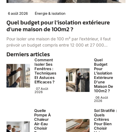
6 août 2026
Énergie & isolation
Quel budget pour l’isolation extérieure
d’une maison de 100m2 ?
Pour isoler une maison de 100 m² par l’extérieur, il faut
prévoir un budget compris entre 12 000 et 27 000…
Derniers articles
Comment
Quel
Isoler Ses
Budget
Fenêtres :
Pour
Techniques
L'isolation
Et Astuces
Extérieure
Efficaces ?
D'une
Maison De
07 Août
100m2 ?
2026
06 Août
2026
Quelle
Sol Stratifié :
Pompe À
Quels
Chaleur
Critères
Air-Eau
Pour Bien
Choisir
Choisir