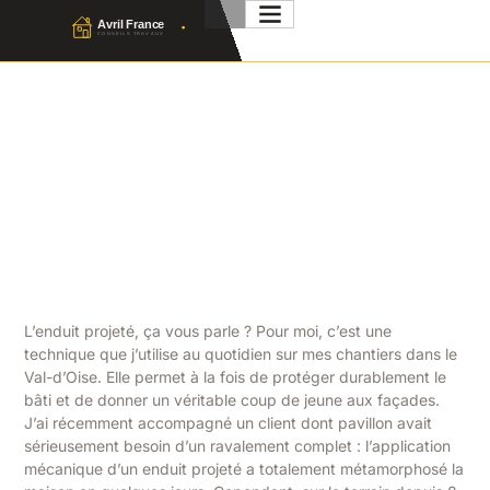
Enduit Projeté : Les Prix Au
M² Et Techniques En France
2026
Julien Favier
1 Juillet 2026
No Comment
L’enduit projeté, ça vous parle ? Pour moi, c’est une
technique que j’utilise au quotidien sur mes chantiers dans le
Val-d’Oise. Elle permet à la fois de protéger durablement le
bâti et de donner un véritable coup de jeune aux façades.
J’ai récemment accompagné un client dont pavillon avait
sérieusement besoin d’un ravalement complet : l’application
mécanique d’un enduit projeté a totalement métamorphosé la