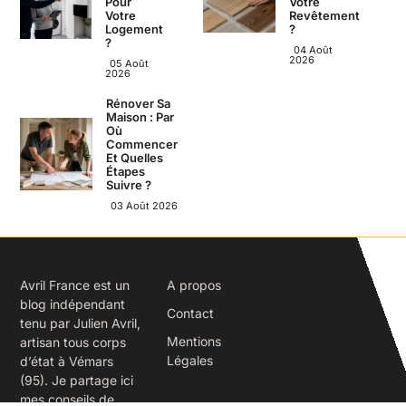
Pour
Votre
Votre
Revêtement
Logement
?
?
04 Août
2026
05 Août
2026
Rénover Sa
Maison : Par
Où
Commencer
Et Quelles
Étapes
Suivre ?
03 Août 2026
Avril France est un
A propos
blog indépendant
Contact
tenu par Julien Avril,
Mentions
artisan tous corps
Légales
d’état à Vémars
(95). Je partage ici
mes conseils de