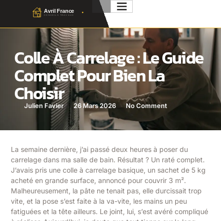
Colle À Carrelage : Le Guide
Complet Pour Bien La
Choisir
Julien Favier
26 Mars 2026
No Comment
La semaine dernière, j’ai passé deux heures à poser du
carrelage dans ma salle de bain. Résultat ? Un raté complet.
J’avais pris une colle à carrelage basique, un sachet de 5 kg
acheté en grande surface, annoncé pour couvrir 3 m².
Malheureusement, la pâte ne tenait pas, elle durcissait trop
vite, et la pose s’est faite à la va-vite, les mains un peu
fatiguées et la tête ailleurs. Le joint, lui, s’est avéré compliqué