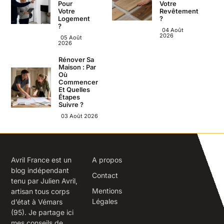
Pour
Votre
Votre
Revêtement
Logement
?
?
04 Août
2026
05 Août
2026
Rénover Sa
Maison : Par
Où
Commencer
Et Quelles
Étapes
Suivre ?
03 Août 2026
Avril France est un
A propos
blog indépendant
Contact
tenu par Julien Avril,
Mentions
artisan tous corps
Légales
d’état à Vémars
(95). Je partage ici
mes conseils de