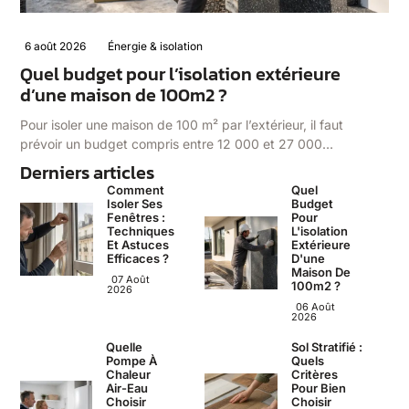
6 août 2026
Énergie & isolation
Quel budget pour l’isolation extérieure
d’une maison de 100m2 ?
Pour isoler une maison de 100 m² par l’extérieur, il faut
prévoir un budget compris entre 12 000 et 27 000…
Derniers articles
Comment
Quel
Isoler Ses
Budget
Fenêtres :
Pour
Techniques
L'isolation
Et Astuces
Extérieure
Efficaces ?
D'une
Maison De
07 Août
100m2 ?
2026
06 Août
2026
Quelle
Sol Stratifié :
Pompe À
Quels
Chaleur
Critères
Air-Eau
Pour Bien
Choisir
Choisir