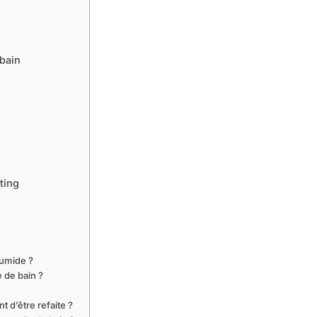
 bain
eting
humide ?
 de bain ?
 d’être refaite ?