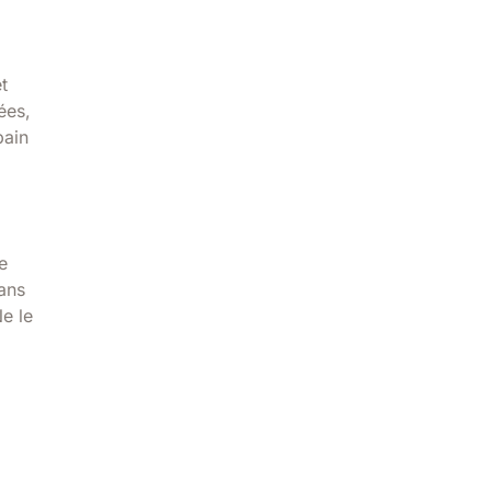
t
ées,
bain
e
dans
Ne le