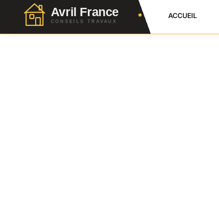
ACCUEIL
Peinture Salle De B
Complet Pour Bien 
Julien Favier
15 Mars 2026
No Comment