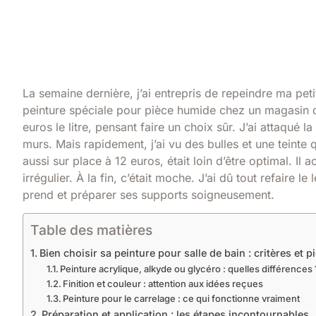
La semaine dernière, j’ai entrepris de repeindre ma pet
peinture spéciale pour pièce humide chez un magasin d
euros le litre, pensant faire un choix sûr. J’ai attaqué
murs. Mais rapidement, j’ai vu des bulles et une teinte 
aussi sur place à 12 euros, était loin d’être optimal. Il ac
irrégulier. À la fin, c’était moche. J’ai dû tout refaire l
prend et préparer ses supports soigneusement.
Table des matières
Bien choisir sa peinture pour salle de bain : critères et p
Peinture acrylique, alkyde ou glycéro : quelles différences 
Finition et couleur : attention aux idées reçues
Peinture pour le carrelage : ce qui fonctionne vraiment
Préparation et application : les étapes incontournables