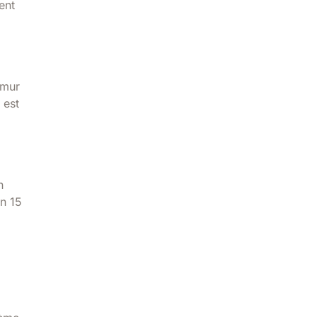
ent
 mur
 est
n
on 15