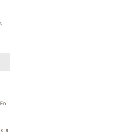
re
.
 En
s la