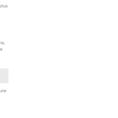
plus
me,
de
 une