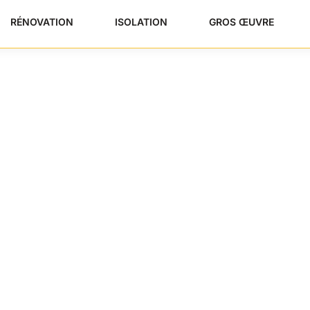
RÉNOVATION
ISOLATION
GROS ŒUVRE
r Antidérapant : Gui
es