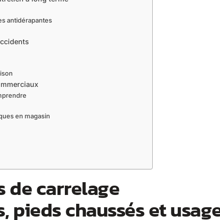
ces antidérapantes
accidents
aison
commerciaux
omprendre
iques en magasin
 de carrelage
s, pieds chaussés et usag