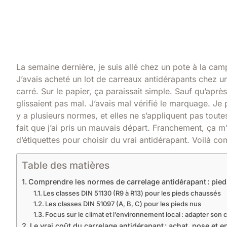
La semaine dernière, je suis allé chez un pote à la cam
J’avais acheté un lot de carreaux antidérapants chez un
carré. Sur le papier, ça paraissait simple. Sauf qu’aprè
glissaient pas mal. J’avais mal vérifié le marquage. Je p
y a plusieurs normes, et elles ne s’appliquent pas toutes 
fait que j’ai pris un mauvais départ. Franchement, ça m
d’étiquettes pour choisir du vrai antidérapant. Voilà c
Table des matières
Comprendre les normes de carrelage antidérapant : pied
Les classes DIN 51130 (R9 à R13) pour les pieds chaussés
Les classes DIN 51097 (A, B, C) pour les pieds nus
Focus sur le climat et l’environnement local : adapter son 
Le vrai coût du carrelage antidérapant : achat, pose et e