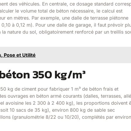
ment des véhicules. En centrale, ce dosage standard corre
culer le volume total de béton nécessaire, le calcul est
seur en mètres. Par exemple, une dalle de terrasse piétonne
0,10 à 0,12 m). Pour une dalle de garage, il faut prévoir pl
la nature du sol, obligatoirement renforcé par un treillis s
, Pose et Utilité
béton 350 kg/m³
350 kg de ciment pour fabriquer 1 m³ de béton frais et
des ouvrages en béton armé courants (dalles, terrasses, allé
el avoisine les 2 300 à 2 400 kg), les proportions doivent ê
(soit 10 sacs de 35 kg), environ 800 kg de sable sec
illons (granulométrie 8/22 ou 10/20), complétés par enviro