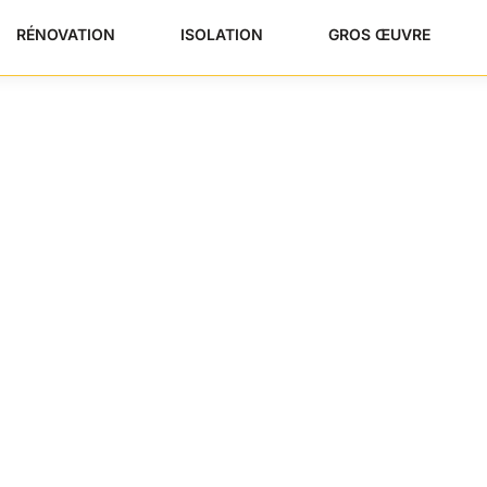
RÉNOVATION
ISOLATION
GROS ŒUVRE
 : Quelle Quantité
ier En 2026 ?