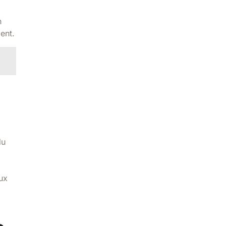
n
ent.
du
aux