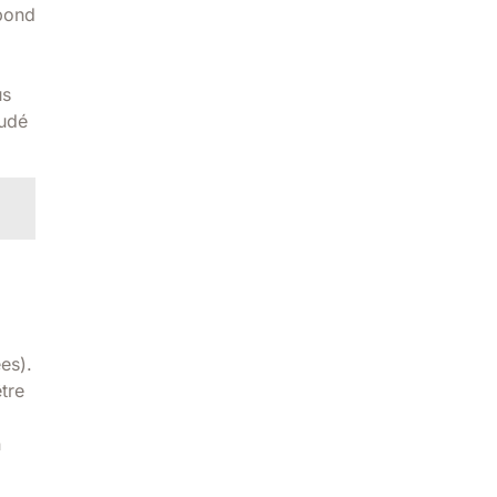
spond
us
oudé
es).
tre
n