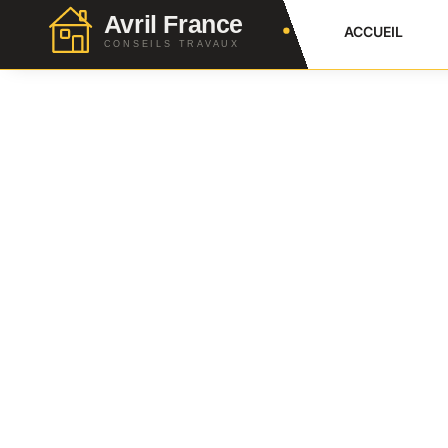
ACCUEIL
Dosage Béton Dalle
Ciment, Sable, Grav
Julien Favier
20 Juin 2026
No Comment