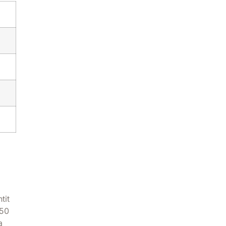
tit
250
a