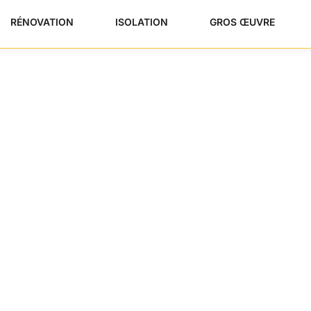
RÉNOVATION
ISOLATION
GROS ŒUVRE
Le Guide Technique
aite