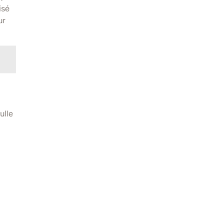
isé
ur
ulle