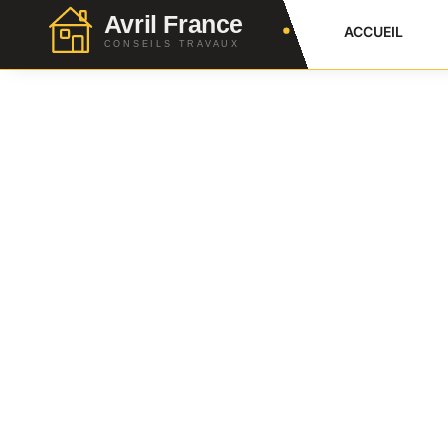
ACCUEIL
Dalle De Piscine : 
Pour Une Base Parf
Julien Favier
18 Mars 2026
No Comment