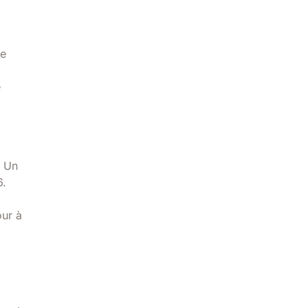
re
e
. Un
6.
our à