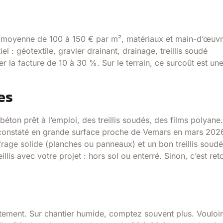
e moyenne de 100 à 150 € par m², matériaux et main-d’œuv
iel : géotextile, gravier drainant, drainage, treillis soudé
r la facture de 10 à 30 %. Sur le terrain, ce surcoût est un
es
ton prêt à l’emploi, des treillis soudés, des films polyane
, constaté en grande surface proche de Vemars en mars 202
frage solide (planches ou panneaux) et un bon treillis soudé
illis avec votre projet : hors sol ou enterré. Sinon, c’est ret
ement. Sur chantier humide, comptez souvent plus. Vouloir