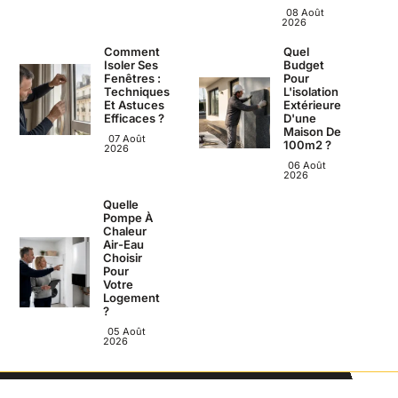
08 Août
2026
Comment
Quel
Isoler Ses
Budget
Fenêtres :
Pour
Techniques
L'isolation
Et Astuces
Extérieure
Efficaces ?
D'une
Maison De
07 Août
100m2 ?
2026
06 Août
2026
Quelle
Pompe À
Chaleur
Air-Eau
Choisir
Pour
Votre
Logement
?
05 Août
2026