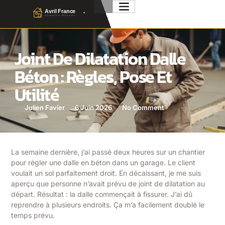
Joint De Dilatation Dalle
Béton : Règles, Pose Et
Utilité
Julien Favier
6 Juin 2026
No Comment
La semaine dernière, j’ai passé deux heures sur un chantier
pour régler une dalle en béton dans un garage. Le client
voulait un sol parfaitement droit. En décaissant, je me suis
aperçu que personne n’avait prévu de joint de dilatation au
départ. Résultat : la dalle commençait à fissurer. J’ai dû
reprendre à plusieurs endroits. Ça m’a facilement doublé le
temps prévu.