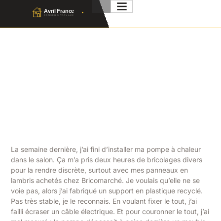
Cacher Une Pompe À
Chaleur : 7 Idées Design Et
Règles Techniques
Julien Favier
10 Avril 2026
No Comment
La semaine dernière, j’ai fini d’installer ma pompe à chaleur
dans le salon. Ça m’a pris deux heures de bricolages divers
pour la rendre discrète, surtout avec mes panneaux en
lambris achetés chez Bricomarché. Je voulais qu’elle ne se
voie pas, alors j’ai fabriqué un support en plastique recyclé.
Pas très stable, je le reconnais. En voulant fixer le tout, j’ai
failli écraser un câble électrique. Et pour couronner le tout, j’ai