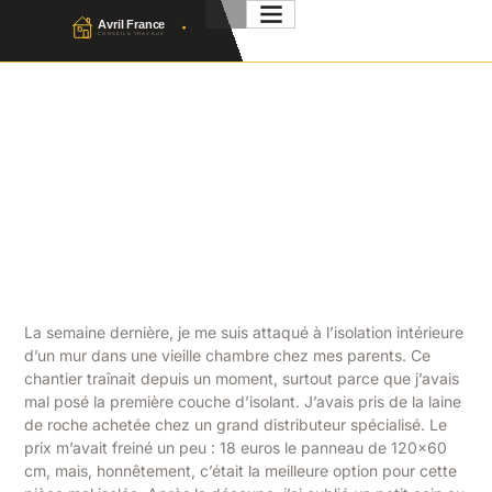
Isolation Intérieure Mur : Le
Guide Complet (Prix,
Matériaux, Aides)
Julien Favier
31 Mars 2026
No Comment
La semaine dernière, je me suis attaqué à l’isolation intérieure
d’un mur dans une vieille chambre chez mes parents. Ce
chantier traînait depuis un moment, surtout parce que j’avais
mal posé la première couche d’isolant. J’avais pris de la laine
de roche achetée chez un grand distributeur spécialisé. Le
prix m’avait freiné un peu : 18 euros le panneau de 120×60
cm, mais, honnêtement, c’était la meilleure option pour cette