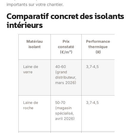
importants sur votre chantier.
Comparatif concret des isolants
intérieurs
Matériau
Prix
Performance
Épaiss
isolant
constaté
thermique
standa
(€/m²)
(R)
Laine de
40‑60
3,7‑4,5
10‑13 c
verre
(grand
distributeur,
mars 2026)
Laine de
50‑70
3,7‑4,5
10‑13 c
roche
(magasin
spécialisé,
avril 2026)