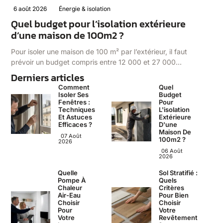
6 août 2026
Énergie & isolation
Quel budget pour l’isolation extérieure
d’une maison de 100m2 ?
Pour isoler une maison de 100 m² par l’extérieur, il faut
prévoir un budget compris entre 12 000 et 27 000…
Derniers articles
Comment
Quel
Isoler Ses
Budget
Fenêtres :
Pour
Techniques
L'isolation
Et Astuces
Extérieure
Efficaces ?
D'une
Maison De
07 Août
100m2 ?
2026
06 Août
2026
Quelle
Sol Stratifié :
Pompe À
Quels
Chaleur
Critères
Air-Eau
Pour Bien
Choisir
Choisir
Pour
Votre
Votre
Revêtement