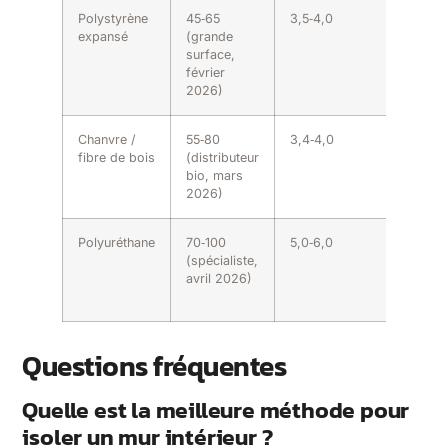
Polystyrène
45‑65
3,5‑4,0
8‑10 c
expansé
(grande
surface,
février
2026)
Chanvre /
55‑80
3,4‑4,0
10‑14 c
fibre de bois
(distributeur
bio, mars
2026)
Polyuréthane
70‑100
5,0‑6,0
6‑8 cm
(spécialiste,
avril 2026)
Questions fréquentes
Quelle est la meilleure méthode pour
isoler un mur intérieur ?