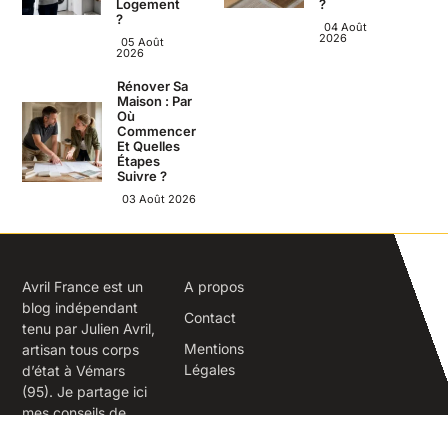
Logement
?
?
04 Août
2026
05 Août
2026
Rénover Sa
Maison : Par
Où
Commencer
Et Quelles
Étapes
Suivre ?
03 Août 2026
Avril France est un
A propos
blog indépendant
Contact
tenu par Julien Avril,
Mentions
artisan tous corps
Légales
d’état à Vémars
(95). Je partage ici
mes conseils de
terrain sur la