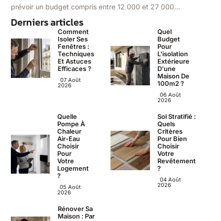
prévoir un budget compris entre 12 000 et 27 000…
Derniers articles
Comment
Quel
Isoler Ses
Budget
Fenêtres :
Pour
Techniques
L'isolation
Et Astuces
Extérieure
Efficaces ?
D'une
Maison De
07 Août
100m2 ?
2026
06 Août
2026
Quelle
Sol Stratifié :
Pompe À
Quels
Chaleur
Critères
Air-Eau
Pour Bien
Choisir
Choisir
Pour
Votre
Votre
Revêtement
Logement
?
?
04 Août
2026
05 Août
2026
Rénover Sa
Maison : Par