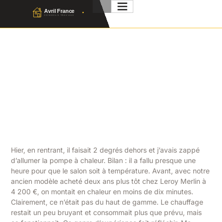
Pompe À Chaleur
Mitsubishi : Avis, Modèles
Et Prix (Guide 2026)
Julien Favier
11 Mars 2026
No Comment
Hier, en rentrant, il faisait 2 degrés dehors et j’avais zappé
d’allumer la pompe à chaleur. Bilan : il a fallu presque une
heure pour que le salon soit à température. Avant, avec notre
ancien modèle acheté deux ans plus tôt chez Leroy Merlin à
4 200 €, on montait en chaleur en moins de dix minutes.
Clairement, ce n’était pas du haut de gamme. Le chauffage
restait un peu bruyant et consommait plus que prévu, mais