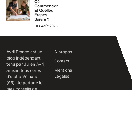
Où
Commencer
Et Quelles
Étapes
Suivre ?
03 Août 2026
Avril France est un
A propos
blog indépendant
Contact
tenu par Julien Avril,
Mentions
artisan tous corps
Légales
d’état à Vémars
(95). Je partage ici
mes conseils de
terrain sur la
rénovation,
l’isolation, la
maçonnerie et
l’aménagement
extérieur.