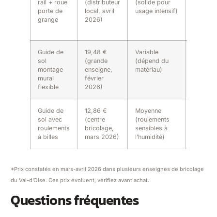
rail + roue
(distributeur
(solide pour
(portes
porte de
local, avril
usage intensif)
lourdes 
grange
2026)
portes 
massif)
Guide de
19,48 €
Variable
Bonne
sol
(grande
(dépend du
(adapta
montage
enseigne,
matériau)
reste à
mural
février
vérifier)
flexible
2026)
Guide de
12,86 €
Moyenne
Moyenn
sol avec
(centre
(roulements
(adapté
roulements
bricolage,
sensibles à
portes
à billes
mars 2026)
l’humidité)
légères
*Prix constatés en mars-avril 2026 dans plusieurs enseignes de bricolage
du Val-d’Oise. Ces prix évoluent, vérifiez avant achat.
Questions fréquentes