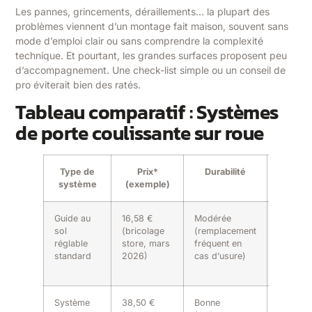
Les pannes, grincements, déraillements… la plupart des
problèmes viennent d’un montage fait maison, souvent sans
mode d’emploi clair ou sans comprendre la complexité
technique. Et pourtant, les grandes surfaces proposent peu
d’accompagnement. Une check-list simple ou un conseil de
pro éviterait bien des ratés.
Tableau comparatif : Systèmes
de porte coulissante sur roue
Type de
Prix*
Durabilité
Compati
système
(exemple)
Guide au
16,58 €
Modérée
Moyenn
sol
(bricolage
(remplacement
(selon
réglable
store, mars
fréquent en
épaisse
standard
2026)
cas d’usure)
poids d
porte)
Système
38,50 €
Bonne
Bonne