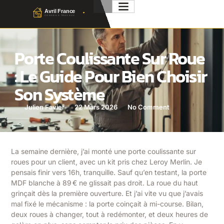
Porte Coulissante Sur Roue
: Le Guide Pour Bien Choisir
Son Système
Julien Favier
22 Mars 2026
No Comment
La semaine dernière, j’ai monté une porte coulissante sur
roues pour un client, avec un kit pris chez Leroy Merlin. Je
pensais finir vers 16h, tranquille. Sauf qu’en testant, la porte
MDF blanche à 89 € ne glissait pas droit. La roue du haut
grinçait dès la première ouverture. Et j’ai vite vu que j’avais
mal fixé le mécanisme : la porte coinçait à mi-course. Bilan,
deux roues à changer, tout à redémonter, et deux heures de