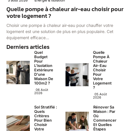
5 août 2026
Énergie & isolation
Quelle pompe à chaleur air-eau choisir pour
votre logement ?
Choisir une pompe à chaleur air-eau pour chauffer votre
logement est une solution de plus en plus populaire. Cet
équipement efficace…
Derniers articles
Quel
Quelle
Budget
Pompe À
Pour
Chaleur
L'isolation
Air-Eau
Extérieure
Choisir
D'une
Pour
Maison De
Votre
100m2 ?
Logement
?
06 Août
2026
05 Août
2026
Sol Stratifié :
Rénover Sa
Quels
Maison : Par
Critères
Où
Pour Bien
Commencer
Choisir
Et Quelles
Votre
Étapes