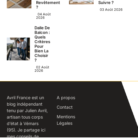
Revêtement
Suivre ?
?
03 Août 2026
04 Août
2026
Dalle De
Balcon :
Quels
Critères
Pour
Bien La
Choisir
?
02 Août
2026
Avril France est un
A propos
blog indépendant
Contact
tenu par Julien Avril,
Mentions
artisan tous corps
Légales
d’état à Vémars
(95). Je partage ici
mes conseils de