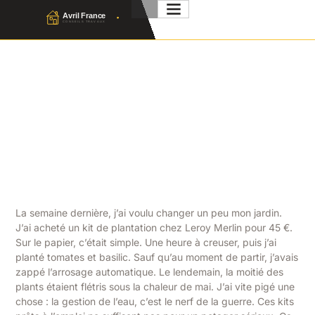
Jardinage Moderne : Guide
Des Tendances Et
Nouvelles Techniques
Julien Favier
24 Mars 2026
No Comment
La semaine dernière, j’ai voulu changer un peu mon jardin.
J’ai acheté un kit de plantation chez Leroy Merlin pour 45 €.
Sur le papier, c’était simple. Une heure à creuser, puis j’ai
planté tomates et basilic. Sauf qu’au moment de partir, j’avais
zappé l’arrosage automatique. Le lendemain, la moitié des
plants étaient flétris sous la chaleur de mai. J’ai vite pigé une
chose : la gestion de l’eau, c’est le nerf de la guerre. Ces kits