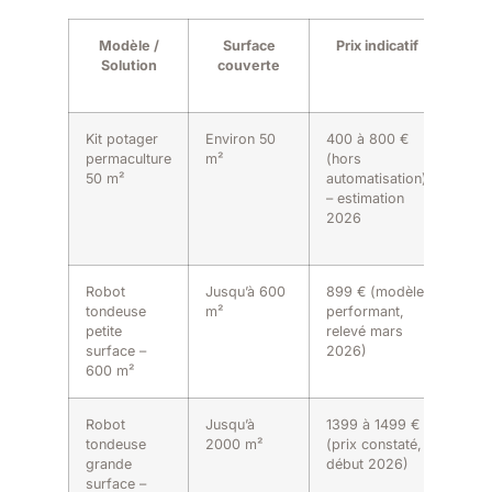
Modèle /
Surface
Prix indicatif
A
Solution
couverte
Kit potager
Environ 50
400 à 800 €
Bon
permaculture
m²
(hors
prod
50 m²
automatisation)
favo
– estimation
biod
2026
éco
long
Robot
Jusqu’à 600
899 € (modèle
Insta
tondeuse
m²
performant,
simp
petite
relevé mars
gain
surface –
2026)
nota
600 m²
Robot
Jusqu’à
1399 à 1499 €
Adap
tondeuse
2000 m²
(prix constaté,
gra
grande
début 2026)
surf
surface –
câbl