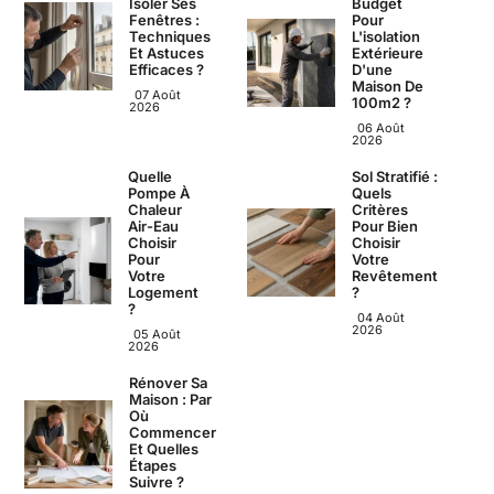
Isoler Ses
Budget
Fenêtres :
Pour
Techniques
L'isolation
Et Astuces
Extérieure
Efficaces ?
D'une
Maison De
07 Août
100m2 ?
2026
06 Août
2026
Quelle
Sol Stratifié :
Pompe À
Quels
Chaleur
Critères
Air-Eau
Pour Bien
Choisir
Choisir
Pour
Votre
Votre
Revêtement
Logement
?
?
04 Août
2026
05 Août
2026
Rénover Sa
Maison : Par
Où
Commencer
Et Quelles
Étapes
Suivre ?