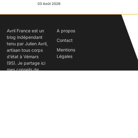
03 Août 2026
Avril France est un
A propos
blog indépendant
Contact
tenu par Julien Avril,
Mentions
artisan tous corps
Légales
d’état à Vémars
(95). Je partage ici
mes conseils de
terrain sur la
rénovation,
l’isolation, la
maçonnerie et
l’aménagement
extérieur.
Vémars 95470