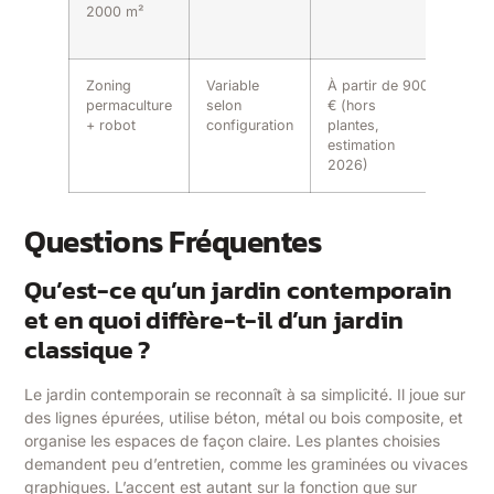
2000 m²
pro
ava
Zoning
Variable
À partir de 900
Allie
permaculture
selon
€ (hors
biod
+ robot
configuration
plantes,
auto
estimation
2026)
Questions Fréquentes
Qu’est-ce qu’un jardin contemporain
et en quoi diffère-t-il d’un jardin
classique ?
Le jardin contemporain se reconnaît à sa simplicité. Il joue sur
des lignes épurées, utilise béton, métal ou bois composite, et
organise les espaces de façon claire. Les plantes choisies
demandent peu d’entretien, comme les graminées ou vivaces
graphiques. L’accent est autant sur la fonction que sur