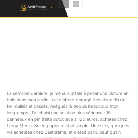
Clôture Bois Jardin : Le
Guide Complet Pour Bien
Choisir
Julien Favier
13 Avril 2026
No Comment
La semaine dernière, je me suis attelé à poser une clôture en
bois dans mon jardin. J’ai d’abord dégagé des vieux fils de
fer rouillés et cassés, relégués là depuis beaucoup trop
longtemps. J’ai choisi une solution plus sérieuse : 15
panneaux en pin traité autoclave à 120 euros, achetés chez
Leroy Merlin. Sur le papier, c’était simple. Une scie, quelques
vis achetées chez Castorama, et c’était parti. Sauf qu’un