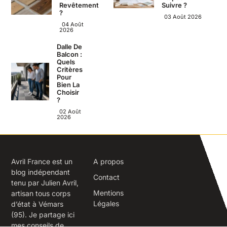
Revêtement
Suivre ?
?
03 Août 2026
04 Août
2026
Dalle De
Balcon :
Quels
Critères
Pour
Bien La
Choisir
?
02 Août
2026
Avril France est un
A propos
blog indépendant
Contact
tenu par Julien Avril,
Mentions
artisan tous corps
Légales
d’état à Vémars
(95). Je partage ici
mes conseils de