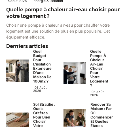
5 août 2026
Énergie & isolation
Quelle pompe à chaleur air-eau choisir pour
votre logement ?
Choisir une pompe à chaleur air-eau pour chauffer votre
logement est une solution de plus en plus populaire. Cet
équipement efficace…
Derniers articles
Quel
Quelle
Budget
Pompe À
Pour
Chaleur
L'isolation
Air-Eau
Extérieure
Choisir
D'une
Pour
Maison De
Votre
100m2 ?
Logement
?
06 Août
2026
05 Août
2026
Sol Stratifié :
Rénover Sa
Quels
Maison : Par
Critères
Où
Pour Bien
Commencer
Choisir
Et Quelles
Votre
Étapes