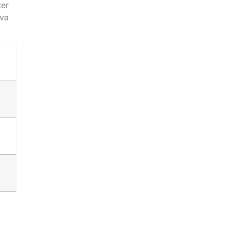
ter
 va