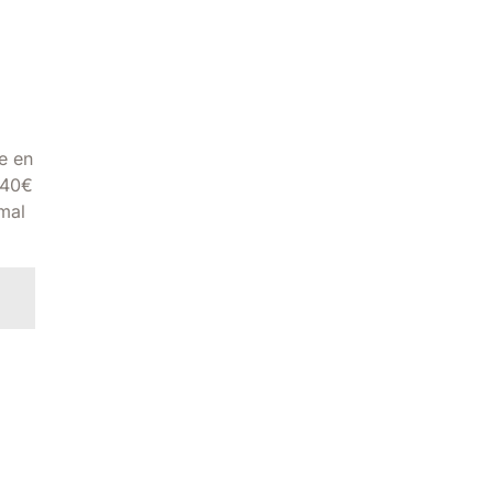
se en
e 40€
 mal