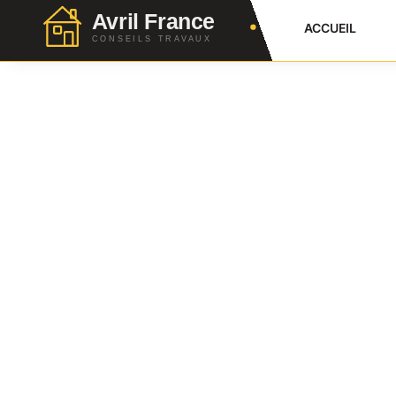
ACCUEIL
Terrassement Terrain
Techniques Et Prix
Julien Favier
2 Juillet 2026
No Comment