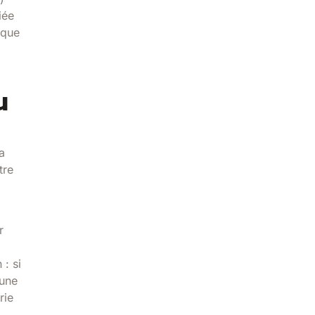
iée
ique
u
a
tre
r
: si
 une
rie