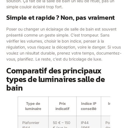
solution. Ça fait de la salle de bain un lieu de rituel, pas un
simple couloir éclairé trop fort.
Simple et rapide ? Non, pas vraiment
Poser ou changer un éclairage de salle de bain est souvent
présenté comme un geste simple. C’est trompeur. Sans
vérifier les volumes, choisir le bon indice, penser à la
régulation, vous risquez la déception, voire le danger. Si vous
voulez un résultat durable, prenez votre temps, documentez-
vous, planifiez. Le reste, c’est du bricolage de luxe.
Comparatif des principaux
types de luminaires salle de
bain
Type de
Prix
Indice IP
Installation
luminaire
indicatif
conseillé
Plafonnier
50 € – 150
IP44
Pose par
IP44
€ (sur le
(IP65
électricien