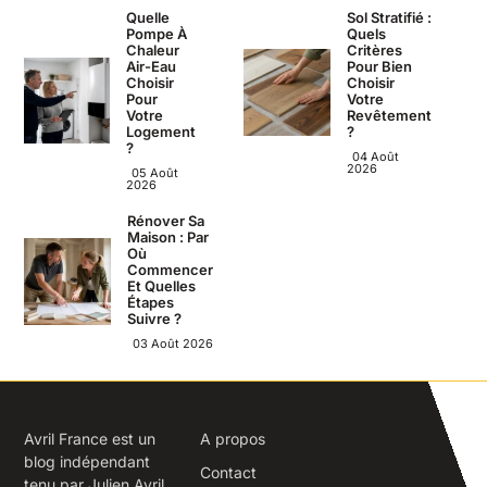
Quelle
Sol Stratifié :
Pompe À
Quels
Chaleur
Critères
Air-Eau
Pour Bien
Choisir
Choisir
Pour
Votre
Votre
Revêtement
Logement
?
?
04 Août
2026
05 Août
2026
Rénover Sa
Maison : Par
Où
Commencer
Et Quelles
Étapes
Suivre ?
03 Août 2026
Avril France est un
A propos
blog indépendant
Contact
tenu par Julien Avril,