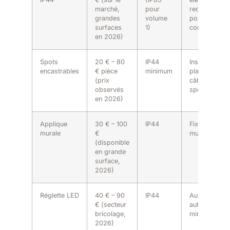
marché,
pour
recommandé
grandes
volume
pour
surfaces
1)
conformité
en 2026)
Spots
20 € – 80
IP44
Insertion dan
encastrables
€ pièce
minimum
plafond,
(prix
câblage
observés
spécifique
en 2026)
Applique
30 € – 100
IP44
Fixation
murale
€
murale simpl
(disponible
en grande
surface,
2026)
Réglette LED
40 € – 90
IP44
Au-dessus o
€ (secteur
autour du
bricolage,
miroir
2026)