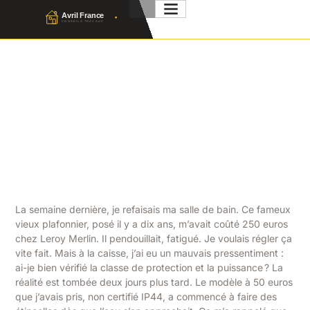
Luminaire Salle De Bain : Le
Guide Complet Pour Bien
Choisir
Julien Favier
29 Avril 2026
No Comment
La semaine dernière, je refaisais ma salle de bain. Ce fameux
vieux plafonnier, posé il y a dix ans, m’avait coûté 250 euros
chez Leroy Merlin. Il pendouillait, fatigué. Je voulais régler ça
vite fait. Mais à la caisse, j’ai eu un mauvais pressentiment :
ai-je bien vérifié la classe de protection et la puissance ? La
réalité est tombée deux jours plus tard. Le modèle à 50 euros
que j’avais pris, non certifié IP44, a commencé à faire des