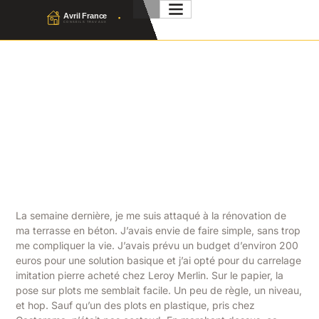
Carrelage Sur Plot : Guide
Complet, Avantages Et
Pose De A À Z
Julien Favier
3 Avril 2026
No Comment
La semaine dernière, je me suis attaqué à la rénovation de
ma terrasse en béton. J’avais envie de faire simple, sans trop
me compliquer la vie. J’avais prévu un budget d’environ 200
euros pour une solution basique et j’ai opté pour du carrelage
imitation pierre acheté chez Leroy Merlin. Sur le papier, la
pose sur plots me semblait facile. Un peu de règle, un niveau,
et hop. Sauf qu’un des plots en plastique, pris chez