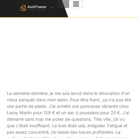
Ponceuse Parquet :
Comment Choisir Et Réussir
Son Ponçage ?
Julien Favier
19 Avril 2026
No Comment
La semaine dernière, je me suis lancé dans la rénovation d’un
vieux parquet dans mon salon. Pour être franc, ça n’a pas été
une partie de plaisir. J’ai acheté une ponceuse vibrante chez
Leroy Merlin pour 129 € et un sac à poussière pour 25 €. J’ai
démarré sans trop me poser de questions. Très vite, j’ai vu
que c’était insuffisant. Le bois était usé, irrégulier. Fatigué et
pas assez concentré, j’ai laissé des traces profondes. La