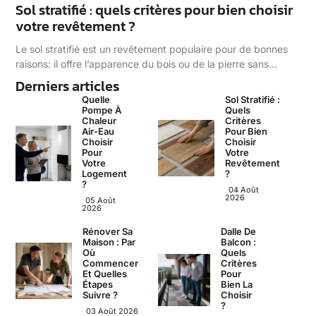
Sol stratifié : quels critères pour bien choisir
votre revêtement ?
Le sol stratifié est un revêtement populaire pour de bonnes
raisons: il offre l’apparence du bois ou de la pierre sans…
Derniers articles
Quelle
Sol Stratifié :
Pompe À
Quels
Chaleur
Critères
Air-Eau
Pour Bien
Choisir
Choisir
Pour
Votre
Votre
Revêtement
Logement
?
?
04 Août
2026
05 Août
2026
Rénover Sa
Dalle De
Maison : Par
Balcon :
Où
Quels
Commencer
Critères
Et Quelles
Pour
Étapes
Bien La
Suivre ?
Choisir
?
03 Août 2026