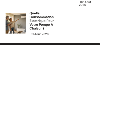
02 Août
2026
Quelle
Consommation
Électrique Pour
Votre Pompe À
Chaleur ?
01 Août 2026
Avril France est un
A propos
blog indépendant
Contact
tenu par Julien Avril,
Mentions
artisan tous corps
Légales
d’état à Vémars
(95). Je partage ici
mes conseils de
terrain sur la
rénovation,
l’isolation, la
maçonnerie et