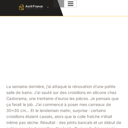
Croisillon Carrelage : Le
Guide Pour Choisir Et Bien
Poser
Julien Favier
1 Avril 2026
No Comment
La semaine dernière, j’ai attaqué la rénovation d’une petite
salle de bains. J’ai sauté sur des croisillons en silicone chez
Castorama, une trentaine d’euros les pièces. Je pensais que
ça ferait le job. J’ai commencé à poser mes carreaux de
30×30 cm… Et le lendemain matin, surprise : certains
croisillons étaient cassés, alors que la colle fraîche n’était
même pas sèche. Résultat : des joints bancals et un début de