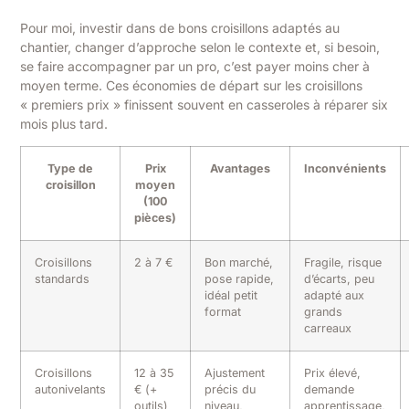
Pour moi, investir dans de bons croisillons adaptés au
chantier, changer d’approche selon le contexte et, si besoin,
se faire accompagner par un pro, c’est payer moins cher à
moyen terme. Ces économies de départ sur les croisillons
« premiers prix » finissent souvent en casseroles à réparer six
mois plus tard.
Type de
Prix
Avantages
Inconvénients
croisillon
moyen
(100
pièces)
Croisillons
2 à 7 €
Bon marché,
Fragile, risque
standards
pose rapide,
d’écarts, peu
idéal petit
adapté aux
format
grands
carreaux
Croisillons
12 à 35
Ajustement
Prix élevé,
autonivelants
€ (+
précis du
demande
outils)
niveau,
apprentissage,