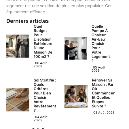
logement est une solution de plus en plus populaire. Cet
équipement efficace…
Derniers articles
Quel
Quelle
Budget
Pompe À
Pour
Chaleur
L'isolation
Air-Eau
Extérieure
Choisir
D'une
Pour
Maison De
Votre
100m2 ?
Logement
?
06 Août
2026
05 Août
2026
Sol Stratifié :
Rénover Sa
Quels
Maison : Par
Critères
Où
Pour Bien
Commencer
Choisir
Et Quelles
Votre
Étapes
Revêtement
Suivre ?
?
03 Août 2026
04 Août
2026