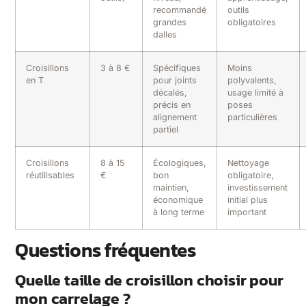
recommandé
outils
grandes
obligatoires
dalles
Croisillons
3 à 8 €
Spécifiques
Moins
en T
pour joints
polyvalents,
décalés,
usage limité à
précis en
poses
alignement
particulières
partiel
Croisillons
8 à 15
Écologiques,
Nettoyage
réutilisables
€
bon
obligatoire,
maintien,
investissement
économique
initial plus
à long terme
important
Questions fréquentes
Quelle taille de croisillon choisir pour
mon carrelage ?