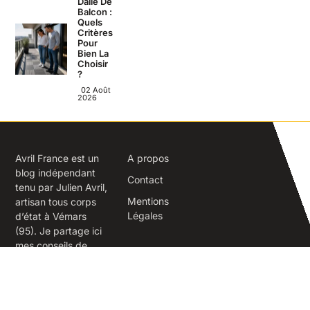
Dalle De
Balcon :
Quels
Critères
Pour
Bien La
Choisir
?
02 Août
2026
Avril France est un
A propos
blog indépendant
Contact
tenu par Julien Avril,
Mentions
artisan tous corps
Légales
d’état à Vémars
(95). Je partage ici
mes conseils de
terrain sur la
rénovation,
l’isolation, la
maçonnerie et