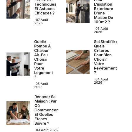
Techniques
L'isolation
Et Astuces
Extérieure
Efficaces ?
D'une
Maison De
07 Août
100m2 ?
2026
06 Août
2026
Quelle
Sol Stratifié :
Pompe À
Quels
Chaleur
Critères
Air-Eau
Pour Bien
Choisir
Choisir
Pour
Votre
Votre
Revêtement
Logement
?
?
04 Août
2026
05 Août
2026
Rénover Sa
Maison : Par
Où
Commencer
Et Quelles
Étapes
Suivre ?
03 Août 2026