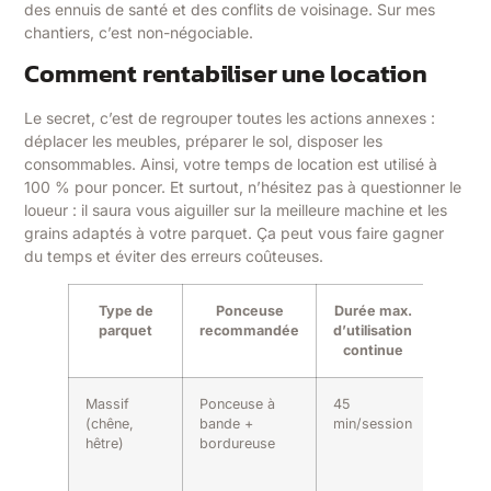
des ennuis de santé et des conflits de voisinage. Sur mes
chantiers, c’est non-négociable.
Comment rentabiliser une location
Le secret, c’est de regrouper toutes les actions annexes :
déplacer les meubles, préparer le sol, disposer les
consommables. Ainsi, votre temps de location est utilisé à
100 % pour poncer. Et surtout, n’hésitez pas à questionner le
loueur : il saura vous aiguiller sur la meilleure machine et les
grains adaptés à votre parquet. Ça peut vous faire gagner
du temps et éviter des erreurs coûteuses.
Type de
Ponceuse
Durée max.
Gra
parquet
recommandée
d’utilisation
abra
continue
conse
Massif
Ponceuse à
45
24-80
(chêne,
bande +
min/session
(progr
hêtre)
bordureuse