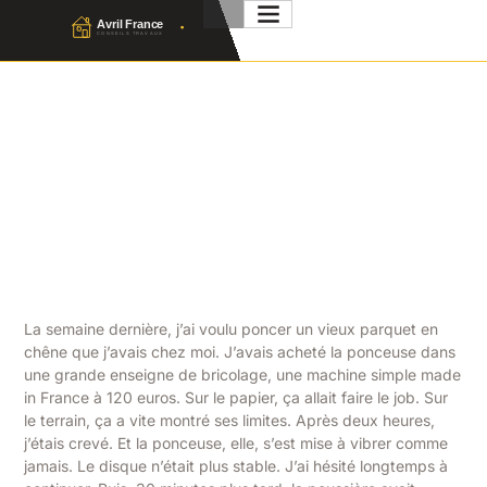
Location Ponceuse Parquet
: Guide De Choix, Prix Et
Mode D’emploi
Julien Favier
18 Mai 2026
No Comment
La semaine dernière, j’ai voulu poncer un vieux parquet en
chêne que j’avais chez moi. J’avais acheté la ponceuse dans
une grande enseigne de bricolage, une machine simple made
in France à 120 euros. Sur le papier, ça allait faire le job. Sur
le terrain, ça a vite montré ses limites. Après deux heures,
j’étais crevé. Et la ponceuse, elle, s’est mise à vibrer comme
jamais. Le disque n’était plus stable. J’ai hésité longtemps à