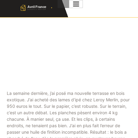
Terrasse Bois Exotique : Le
Guide Complet Pour Bien
Choisir
Julien Favier
12 Mai 2026
No Comment
La semaine dernière, j’ai posé ma nouvelle terrasse en bois
exotique. J’ai acheté des lames d’ipé chez Leroy Merlin, pour
950 euros le tout. Sur le papier, c’est robuste. Sur le terrain,
c’est un autre débat. Les planches pèsent environ 4 kg
chacune. À manier seul, ça use. Et les clips, à certains
endroits, ne tenaient pas bien. J’ai en plus fait l’erreur de
passer une huile de finition incompatible. Résultat : le bois a