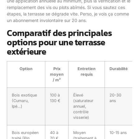
une application annuelle au minimum, plus la vérification et le
remplacement des vis ou plots abîmés. Si vous sautez ces
étapes, la terrasse se dégrade vite. Perso, je vois ça comme
un abonnement involontaire sur 20 ans.
Comparatif des principales
options pour une terrasse
extérieure
Option
Prix
Entretien
Durabilité
moyen
requis
/ m²
Bois exotique
100 à
Élevé
20-30
(Cumaru,
130 €
(saturateur
ans
Ipé…)
annuel,
contrôle
visserie)
Bois européen
40 à
Moyen
10-15 ans
traité (Pin
70 €
(traitement à