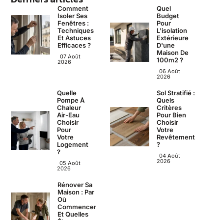
Comment
Quel
Isoler Ses
Budget
Fenêtres :
Pour
Techniques
L'isolation
Et Astuces
Extérieure
Efficaces ?
D'une
Maison De
07 Août
100m2 ?
2026
06 Août
2026
Quelle
Sol Stratifié :
Pompe À
Quels
Chaleur
Critères
Air-Eau
Pour Bien
Choisir
Choisir
Pour
Votre
Votre
Revêtement
Logement
?
?
04 Août
2026
05 Août
2026
Rénover Sa
Maison : Par
Où
Commencer
Et Quelles