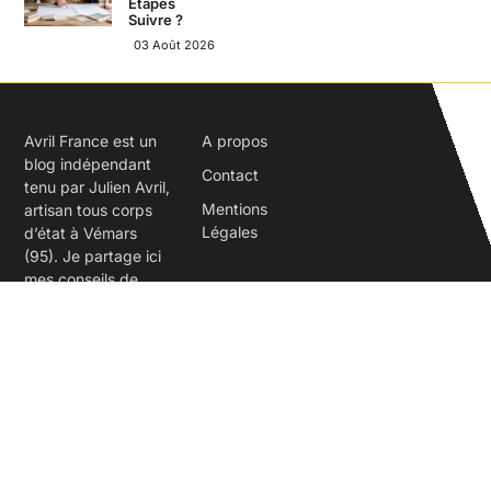
Étapes
Suivre ?
03 Août 2026
Avril France est un
A propos
blog indépendant
Contact
tenu par Julien Avril,
Mentions
artisan tous corps
Légales
d’état à Vémars
(95). Je partage ici
mes conseils de
terrain sur la
rénovation,
l’isolation, la
maçonnerie et
l’aménagement
extérieur.
Vémars 95470