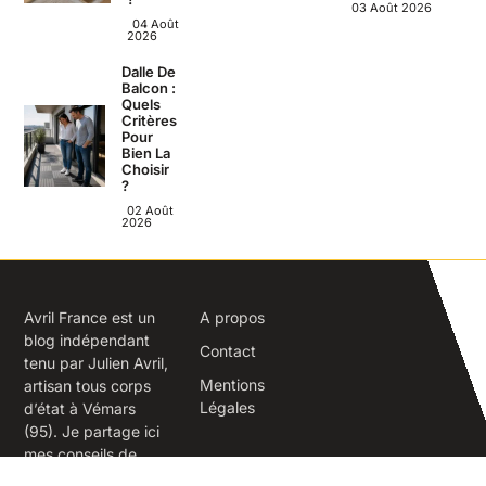
03 Août 2026
04 Août
2026
Dalle De
Balcon :
Quels
Critères
Pour
Bien La
Choisir
?
02 Août
2026
Avril France est un
A propos
blog indépendant
Contact
tenu par Julien Avril,
Mentions
artisan tous corps
Légales
d’état à Vémars
(95). Je partage ici
mes conseils de
terrain sur la