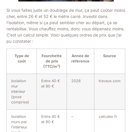
Si vous faites juste un doublage de mur, ça peut coûter moins
cher, entre 26 € et 52 € le mètre carré. Investir dans
l’isolation, même si ça peut sembler cher au départ, ça se
rentabilise. Vous chauffez moins, donc vous dépensez moins.
C’est un calcul simple. Voici quelques ordres de prix que j’ai
pu constater :
Type de
Fourchette
Année de
Source
coût
de prix
référence
(TTC/m²)
Isolation
Entre 40 €
2026
travaux.com
mur
et 90 €
intérieur
(pose
comprise)
Isolation
Entre 40 €
–
calculeo.fr
murs par
et 80 €
l’intérieur