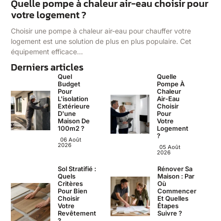
Quelle pompe à chaleur air-eau choisir pour
votre logement ?
Choisir une pompe à chaleur air-eau pour chauffer votre
logement est une solution de plus en plus populaire. Cet
équipement efficace…
Derniers articles
Quel
Quelle
Budget
Pompe À
Pour
Chaleur
L'isolation
Air-Eau
Extérieure
Choisir
D'une
Pour
Maison De
Votre
100m2 ?
Logement
?
06 Août
2026
05 Août
2026
Sol Stratifié :
Rénover Sa
Quels
Maison : Par
Critères
Où
Pour Bien
Commencer
Choisir
Et Quelles
Votre
Étapes
Revêtement
Suivre ?
?