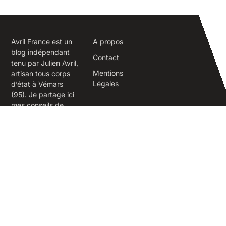
Avril France est un
A propos
blog indépendant
Contact
tenu par Julien Avril,
Mentions
artisan tous corps
Légales
d’état à Vémars
(95). Je partage ici
mes conseils de
terrain sur la
rénovation,
l’isolation, la
maçonnerie et
l’aménagement
extérieur.
Vémars 95470
© 2026 Avril-France.fr. Tous droits réservés.